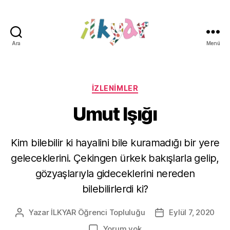
Ara
Menü
İLKYAR
Öğrenci
Topluluğu
Kategoriler
İZLENIMLER
Umut Işığı
Kim bilebilir ki hayalini bile kuramadığı bir yere
geleceklerini. Çekingen ürkek bakışlarla gelip,
gözyaşlarıyla gideceklerini nereden
bilebilirlerdi ki?
Yazar
İLKYAR Öğrenci Topluluğu
Eylül 7, 2020
Yazının
Yazı
yazarı
tarihi
Umut
Yorum yok