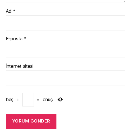
Ad
*
E-posta
*
İnternet sitesi
beş
+
=
onüç